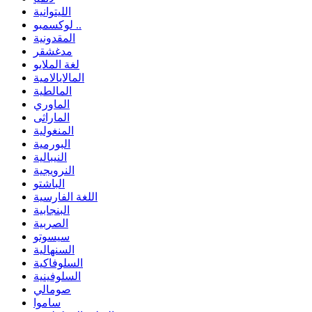
الليتوانية
لوكسمبو ..
المقدونية
مدغشقر
لغة الملايو
المالايالامية
المالطية
الماوري
الماراثى
المنغولية
البورمية
النيبالية
النرويجية
الباشتو
اللغة الفارسية
البنجابية
الصربية
سيسوتو
السنهالية
السلوفاكية
السلوفينية
صومالي
ساموا