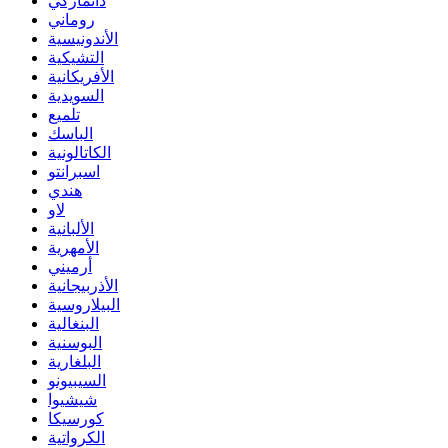
دانماركي
روماني
الأندونيسية
التشيكية
الأفريكانية
السويدية
تلميع
الباسك
الكاتالونية
اسبرانتو
هندي
لاو
الألبانية
الأمهرية
أرميني
الأذربيجانية
البيلاروسية
البنغالية
البوسنية
البلغارية
السيبيونو
شيشيوا
كورسيكا
الكرواتية