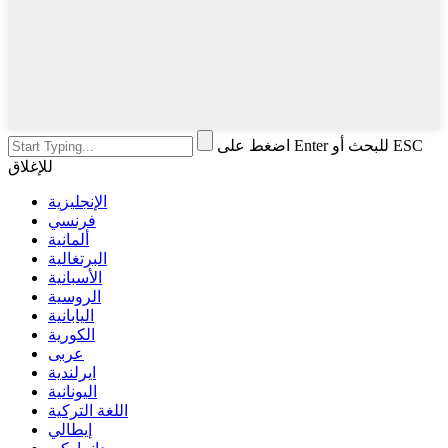
اضغط على Enter للبحث أو ESC
للإغلاق
الإنجليزية
فرنسي
ألمانية
البرتغالية
الأسبانية
الروسية
اليابانية
الكورية
عربى
ايرلندية
اليونانية
اللغة التركية
إيطالي