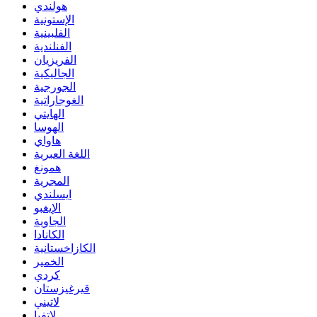
هولندي
الإستونية
الفلبينية
الفنلندية
الفريزيان
الجاليكية
الجورجية
الغوجاراتية
الهايتي
الهوسا
هاواي
اللغة العبرية
همونغ
المجرية
ايسلندي
الإيغبو
الجاوية
الكانادا
الكازاخستانية
الخمير
كردي
قيرغيزستان
لاتيني
لاتفيا