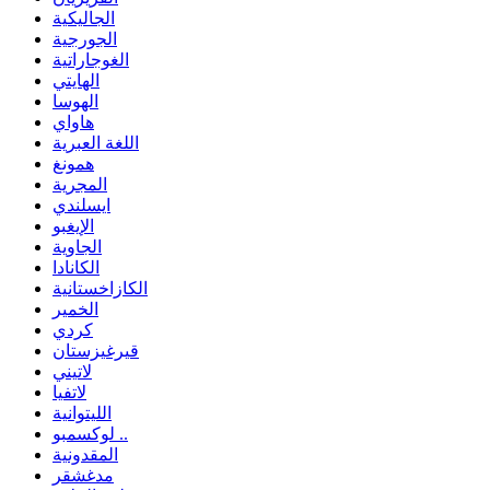
الجاليكية
الجورجية
الغوجاراتية
الهايتي
الهوسا
هاواي
اللغة العبرية
همونغ
المجرية
ايسلندي
الإيغبو
الجاوية
الكانادا
الكازاخستانية
الخمير
كردي
قيرغيزستان
لاتيني
لاتفيا
الليتوانية
لوكسمبو ..
المقدونية
مدغشقر