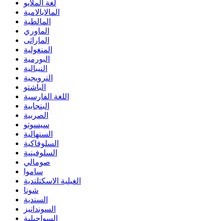
لغة الملايو
المالايالامية
المالطية
الماوري
الماراثى
المنغولية
البورمية
النيبالية
النرويجية
الباشتو
اللغة الفارسية
البنجابية
الصربية
سيسوتو
السنهالية
السلوفاكية
السلوفينية
صومالي
ساموا
الغيلية الاسكتلندية
شونا
السندية
السوندانيز
السواحيلية