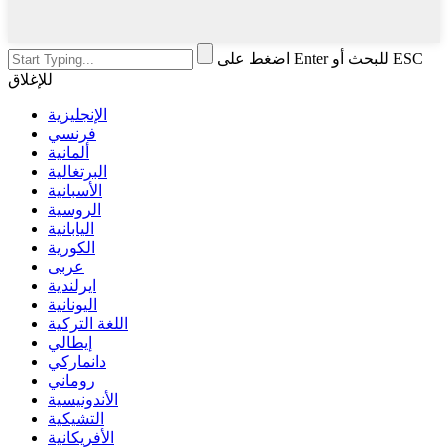
اضغط على Enter للبحث أو ESC
للإغلاق
الإنجليزية
فرنسي
ألمانية
البرتغالية
الأسبانية
الروسية
اليابانية
الكورية
عربى
ايرلندية
اليونانية
اللغة التركية
إيطالي
دانماركي
روماني
الأندونيسية
التشيكية
الأفريكانية