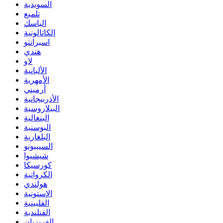
السويدية
تلميع
الباسك
الكاتالونية
اسبرانتو
هندي
لاو
الألبانية
الأمهرية
أرميني
الأذربيجانية
البيلاروسية
البنغالية
البوسنية
البلغارية
السيبيونو
شيشيوا
كورسيكا
الكرواتية
هولندي
الإستونية
الفلبينية
الفنلندية
الفريزيان