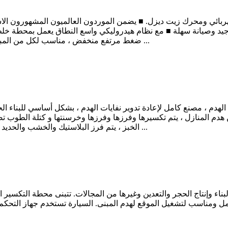
بائي ومحرك زيت ديزل. ■ يضمن الموردون العالميون المشهورون الاستق
اق جيد وصيانة سهلة ■ مع نظام هيدروليكي واسع النطاق يعمل بمحطة خلط 
ضغط مرتفع منخفض ، مناسب لكل من المباني المرتفعة منخفضة الإنتاج ووحدات المعالجة المركزية ...
 الهدم ، مصنع كامل لإعادة تدوير نفايات الهدم ، بشكل أساسي للبناء ال
 هدم المنازل ، يتم تكسيرها وفرزها وفرزها وخرسنتها و كتلة الطوب ت
الخبز ، يتم فرز البلاستيك والخشب والحديد لإعادة التدوير ، وتحويل القمامة إلى الموارد المتاحة ■ إنه ...
اء وإنتاج الحجر والتعدين وغيرها من المجالات. تتبنى محطة التكسير ال
مل ومناسب لتشغيل الموقع لهدم المبنى. السيارة تستخدم جهاز التحكم 