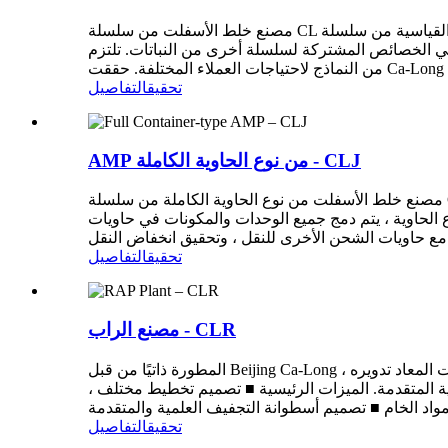
مصنع خلط الأسفلت من سلسلة CL القياسية من سلسلة CL مصنع خلط الأسفلت من النوع القياسي ، هو النوع القياسي لمصنع خلط الإسفلت الطويل Ca ، وهو الجزء القياسي من سلسلة
لنباتات. تلتزم Beijing Ca-Long بالتسمية الاحترافية والإنتاج القياسي والخدمات الدقيقة ومجموعة متنوعة
تحقيق
التفاصيل
AMP من نوع الحاوية الكاملة - CLJ
مصنع خلط الأسفلت من نوع الحاوية الكاملة من سلسلة CLJ مصنع خلط الأسفلت من نوع الحاوية الكاملة ، تم تطويره بشكل مشترك من قبل شركتنا وجامعة ChangAn ، وهو حل فريد
 الحاوية ، يتم دمج جميع الوحدات والمكونات في حاويات
تحقيق
التفاصيل
مصنع الراب - CLR
المطورة ذاتيًا من قبل Beijing Ca-Long ، يمكن لمصنع الأسفلت المعاد تدويره (RAP) من سلسلة CLR استخدام الإسفلت المعاد تدويره على الساخن لإنتاج أسفلت جديد بنسبة مئوية بحد
الدولية المتقدمة. الميزات الرئيسية ■ تصميم تخطيط مختلف ،
تحقيق
التفاصيل