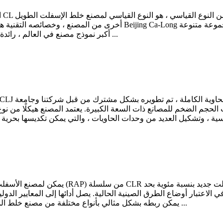
أخرى من المصنع ، وخصائصه التقنية هي الخصائص المشتركة لسلسلة أخرى من ا
من النماذج لاحتياجات العملاء المختلفة. حققت Ca-Long أكبر نموذج مصنع في العالم ، رائدة ...
الحجم الضخم للمصانع ذات السعة الكبيرة. يعتمد المصنع هيكلًا من نوع
ويأخذ في الاعتبار أوضاع الطرق الصينية الحالية. يصل أدائها إلى المعايير 
يمكن ربطه بشكل مثالي بأنواع مختلفة من مصنع خلط المواد الخام ■ تصميم أسطوانة التجفيف العلمية والمتقدمة ...