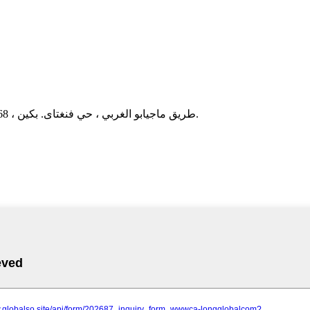
مكتب إدارة المجموعة: 18F ، مبنى Shidaifengfan. طريق ماجيابو الغربي ، حي فنغتاى. بكين ، 100068 الصين.