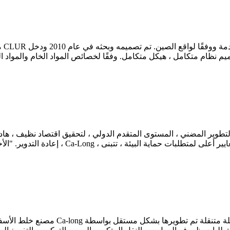
 في الصين ■ تصميم نظام متكامل ، هيكل متكامل. وفقًا لخصائص المواد الخام وال
، إعادة التدوير. "الأخضر ، الدوران ، الكفاءة ال