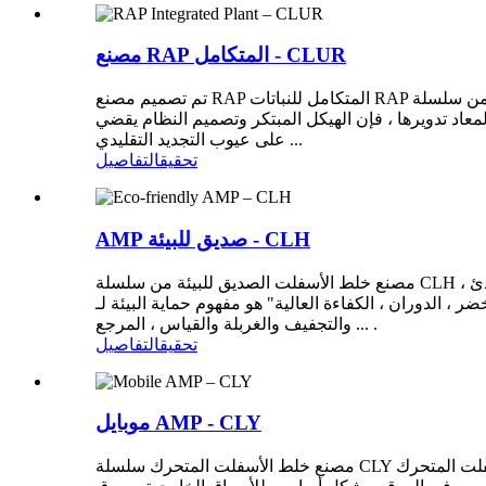
مصنع RAP المتكامل - CLUR
تم تصميم مصنع RAP المتكامل للنباتات RAP من سلسلة CLUR بشكل مبتكر على أساس استيعاب التكنولوجيا الأوروبية المتقدمة ووفقًا لواقع الصين. تم تصميمه وبحثه في عام 2010 ودخل
مواد المعاد تدويرها ، فإن الهيكل المبتكر وتصميم النظام يقضي
على عيوب التجديد التقليدي ...
تحقيق
التفاصيل
AMP صديق للبيئة - CLH
مصنع خلط الأسفلت الصديق للبيئة من سلسلة CLH ، مصنع خلط الأسفلت الصديق للبيئة ، أربع سنوات من البحث والتطوير المضني ، المستوى المتقدم الدولي ، لتحقيق اقتصاد نظيف ، هادئ
عالية" هو مفهوم حماية البيئة لـ Ca-Long ، وفقًا لمعايير أعلى لمتطلبات حماية البيئة ، تتبنى Ca-Long تقنية وتدابير متقدمة للتغذية والتفريغ
والتجفيف والغربلة والقياس ، المرجع ... .
تحقيق
التفاصيل
موبايل AMP - CLY
مصنع خلط الأسفلت المتحرك سلسلة CLY مصنع خلط الأسفلت المتحرك Ca-long هو جيل جديد من منتجات سلسلة متنقلة تم تطويرها بشكل مستقل بواسطة Ca-Long ، والتي يمكنها تحقيق